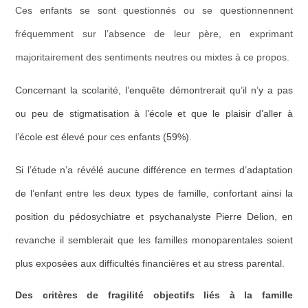
Ces enfants se sont questionnés ou se questionnennent
fréquemment sur l’absence de leur pè
re,
en exprimant
majoritairement des sentiments neutres ou mixtes à ce
propos.
Concernant la scolarité, l’enquête démontrerait qu’il n’y a pas
ou peu de stigmatisation à
l
’
école
et que le plaisir d’aller à
l’école est élevé pour ces enfants
(59%)
.
Si l’
é
tude n’a r
évélé
aucune diff
é
rence en termes d’adaptation
de l’enfant entre les deux types de famille, confortant ainsi la
position du pédosychiatre et psychanalyste Pierre Delion, en
revanche il semblerait que les
familles monoparentales soient
plus expos
é
es aux difficult
és financi
ères et au stress parental
.
D
es
critères de fragilité objectifs
liés
à la famille